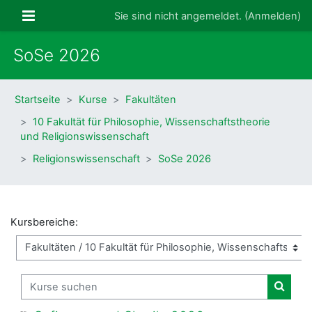
Zum Hauptinhalt
Website-Übersicht
Sie sind nicht angemeldet. (
Anmelden
)
SoSe 2026
Startseite
Kurse
Fakultäten
10 Fakultät für Philosophie, Wissenschaftstheorie
und Religionswissenschaft
Religionswissenschaft
SoSe 2026
Kursbereiche:
Kurse suchen
Kurse