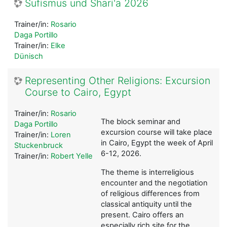
Sufismus und Shari'a 2026
Trainer/in:
Rosario
Daga Portillo
Trainer/in:
Elke
Dünisch
Representing Other Religions: Excursion
Course to Cairo, Egypt
Trainer/in:
Rosario
The block seminar and
Daga Portillo
excursion course will take place
Trainer/in:
Loren
in Cairo, Egypt the week of April
Stuckenbruck
6-12, 2026.
Trainer/in:
Robert Yelle
The theme is interreligious
encounter and the negotiation
of religious differences from
classical antiquity until the
present. Cairo offers an
especially rich site for the