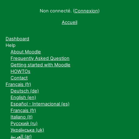
Non connecté. (
Connexion
)
Accueil
Dashboard
Help
About Moodle
Frequently Asked Question
Getting started with Moodle
HOWTOs
Contact
Français ‎(fr)‎
Deutsch ‎(de)‎
English ‎(en)‎
Español - Internacional ‎(es)‎
Français ‎(fr)‎
Italiano ‎(it)‎
Русский ‎(ru)‎
Українська ‎(uk)‎
العربية ‎(ar)‎