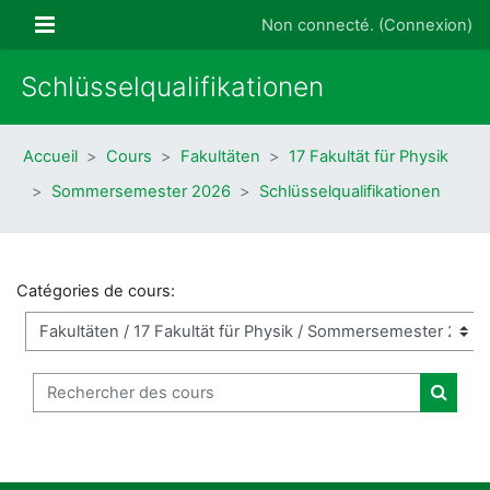
Passer au contenu principal
Panneau latéral
Non connecté. (
Connexion
)
Schlüsselqualifikationen
Accueil
Cours
Fakultäten
17 Fakultät für Physik
Sommersemester 2026
Schlüsselqualifikationen
Catégories de cours:
Rechercher des cours
Recher