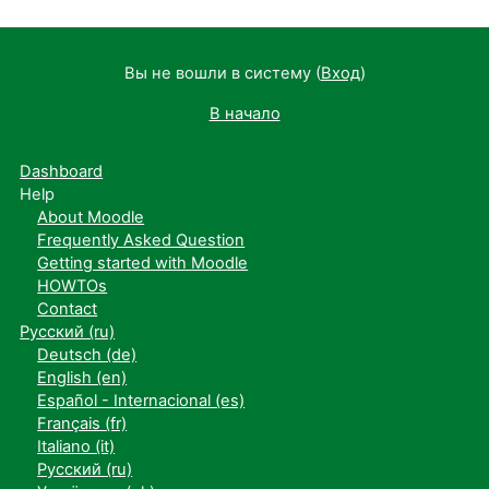
Вы не вошли в систему (
Вход
)
В начало
Dashboard
Help
About Moodle
Frequently Asked Question
Getting started with Moodle
HOWTOs
Contact
Русский ‎(ru)‎
Deutsch ‎(de)‎
English ‎(en)‎
Español - Internacional ‎(es)‎
Français ‎(fr)‎
Italiano ‎(it)‎
Русский ‎(ru)‎