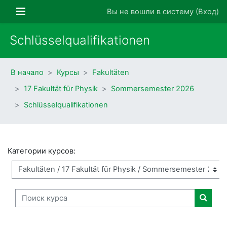
Перейти к основному содержанию
Боковая панель
Вы не вошли в систему (
Вход
)
Schlüsselqualifikationen
В начало
Курсы
Fakultäten
17 Fakultät für Physik
Sommersemester 2026
Schlüsselqualifikationen
Категории курсов:
Поиск курса
Поиск