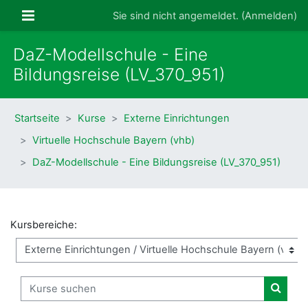
Zum Hauptinhalt
Website-Übersicht
Sie sind nicht angemeldet. (
Anmelden
)
DaZ-Modellschule - Eine
Bildungsreise (LV_370_951)
Startseite
Kurse
Externe Einrichtungen
Virtuelle Hochschule Bayern (vhb)
DaZ-Modellschule - Eine Bildungsreise (LV_370_951)
Kursbereiche:
Kurse suchen
Kurse