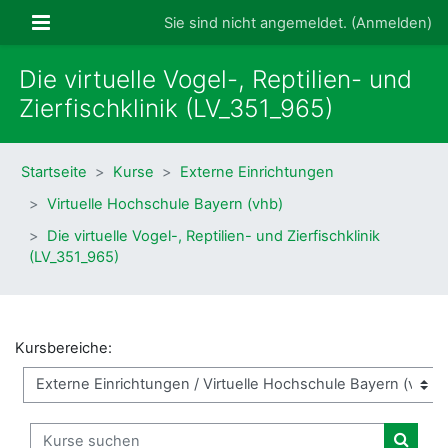
Zum Hauptinhalt
Website-Übersicht
Sie sind nicht angemeldet. (
Anmelden
)
Die virtuelle Vogel-, Reptilien- und
Zierfischklinik (LV_351_965)
Startseite
Kurse
Externe Einrichtungen
Virtuelle Hochschule Bayern (vhb)
Die virtuelle Vogel-, Reptilien- und Zierfischklinik
(LV_351_965)
Kursbereiche:
Kurse suchen