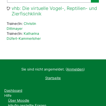
Kurse
vhb: Die virtuelle Vogel-, Reptilien- und
Zierfischklinik
Trainer/in:
Christin
Dittmayer
Trainer/in:
Katharina
Düfert-Kammerloher
Sie sind nicht angemeldet. (
Anmelden
)
Startseite
Dashboard
Hilfe
Über Moodle
Häufig gestellte Fragen