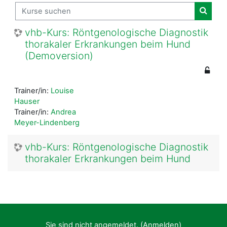
Kurse suchen
Kurse
vhb-Kurs: Röntgenologische Diagnostik
thorakaler Erkrankungen beim Hund
(Demoversion)
Trainer/in:
Louise
Hauser
Trainer/in:
Andrea
Meyer-Lindenberg
vhb-Kurs: Röntgenologische Diagnostik
thorakaler Erkrankungen beim Hund
Sie sind nicht angemeldet. (
Anmelden
)