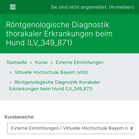
Zum Hauptinhalt
Website-Übersicht
Sie sind nicht angemeldet. (
Anmelden
)
Röntgenologische Diagnostik
thorakaler Erkrankungen beim
Hund (LV_349_871)
Startseite
Kurse
Externe Einrichtungen
Virtuelle Hochschule Bayern (vhb)
Röntgenologische Diagnostik thorakaler
Erkrankungen beim Hund (LV_349_871)
Kursbereiche: