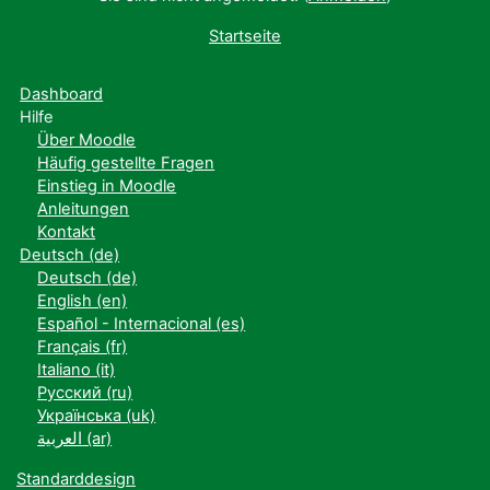
Startseite
Dashboard
Hilfe
Über Moodle
Häufig gestellte Fragen
Einstieg in Moodle
Anleitungen
Kontakt
Deutsch ‎(de)‎
Deutsch ‎(de)‎
English ‎(en)‎
Español - Internacional ‎(es)‎
Français ‎(fr)‎
Italiano ‎(it)‎
Русский ‎(ru)‎
Українська ‎(uk)‎
العربية ‎(ar)‎
Standarddesign