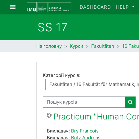
Перейти до головного вмісту
Бокова панель
DASHBOARD
HELP
SS 17
На головну
Курси
Fakultäten
16 Faku
Категорії курсів:
Пошук курсів
Пош
Practicum "Human Com
Викладач:
Bry Francois
Викладач:
Butz Andreas