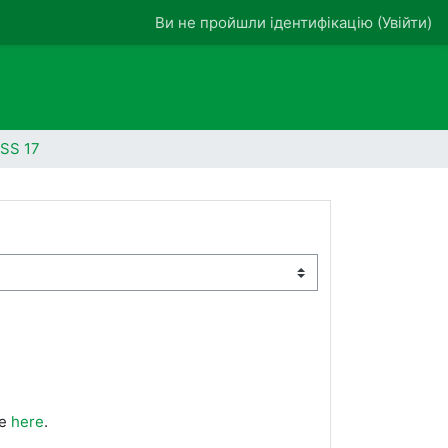
Ви не пройшли ідентифікацію (
Увійти
)
SS 17
le
here
.