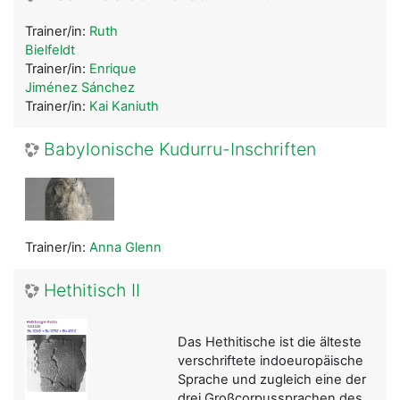
Trainer/in:
Ruth
Bielfeldt
Trainer/in:
Enrique
Jiménez Sánchez
Trainer/in:
Kai Kaniuth
Babylonische Kudurru-Inschriften
Trainer/in:
Anna Glenn
Hethitisch II
Das Hethitische ist die älteste
verschriftete indoeuropäische
Sprache und zugleich eine der
drei Großcorpussprachen des