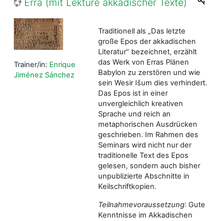
Erra (mit Lektüre akkadischer Texte)
Traditionell als „Das letzte
große Epos der akkadischen
Literatur“ bezeichnet, erzählt
das Werk von Erras Plänen
Trainer/in:
Enrique
Babylon zu zerstören und wie
Jiménez Sánchez
sein Wesir Išum dies verhindert.
Das Epos ist in einer
unvergleichlich kreativen
Sprache und reich an
metaphorischen Ausdrücken
geschrieben. Im Rahmen des
Seminars wird nicht nur der
traditionelle Text des Epos
gelesen, sondern auch bisher
unpublizierte Abschnitte in
Keilschriftkopien.
Teilnahmevoraussetzung
: Gute
Kenntnisse im Akkadischen