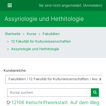
Zum Hauptinhalt
Website-Übersicht
Sie sind nicht angemeldet. (
Anmelden
)
Assyriologie und Hethitologie
Startseite
Kurse
Fakultäten
12 Fakultät für Kulturwissenschaften
Assyriologie und Hethitologie
Kursbereiche:
Kurse suchen
Kurse
12106 Keilschriftwerkstatt. Auf dem Weg