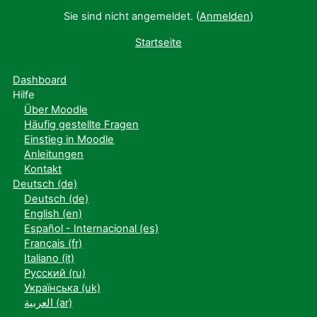
Sie sind nicht angemeldet. (
Anmelden
)
Startseite
Dashboard
Hilfe
Über Moodle
Häufig gestellte Fragen
Einstieg in Moodle
Anleitungen
Kontakt
Deutsch ‎(de)‎
Deutsch ‎(de)‎
English ‎(en)‎
Español - Internacional ‎(es)‎
Français ‎(fr)‎
Italiano ‎(it)‎
Русский ‎(ru)‎
Українська ‎(uk)‎
العربية ‎(ar)‎