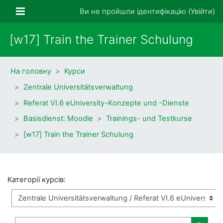
Перейти до головного вмісту
Бокова панель
Ви не пройшли ідентифікацію (
Увійти
)
[w17] Train the Trainer Schulung
На головну
Курси
Zentrale Universitätsverwaltung
Referat VI.6 eUniversity-Konzepte und -Dienste
Basisdienst: Moodle
Trainings- und Testkurse
[w17] Train the Trainer Schulung
Категорії курсів:
Пошук курсів