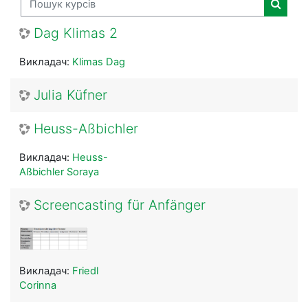
Пошук 
Dag Klimas 2
Викладач:
Klimas Dag
Julia Küfner
Heuss-Aßbichler
Викладач:
Heuss-
Aßbichler Soraya
Screencasting für Anfänger
Викладач:
Friedl
Corinna