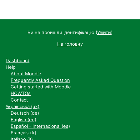
Ви не пройшли ідентифікацію (
Увійти
)
На головну
Dashboard
Help
About Moodle
Frequently Asked Question
Getting started with Moodle
HOWTOs
Contact
Українська ‎(uk)‎
Deutsch ‎(de)‎
English ‎(en)‎
Español - Internacional ‎(es)‎
Français ‎(fr)‎
Italiano ‎(it)‎