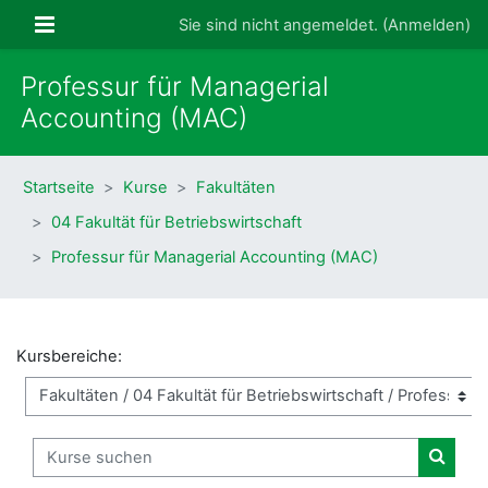
Zum Hauptinhalt
Website-Übersicht
Sie sind nicht angemeldet. (
Anmelden
)
Professur für Managerial
Accounting (MAC)
Startseite
Kurse
Fakultäten
04 Fakultät für Betriebswirtschaft
Professur für Managerial Accounting (MAC)
Kursbereiche:
Kurse suchen
Kurse