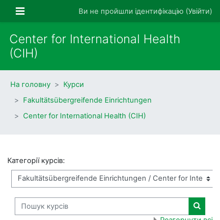
Перейти до головного вмісту
Бокова панель
Ви не пройшли ідентифікацію (
Увійти
)
Center for International Health
(CIH)
На головну
Курси
Fakultätsübergreifende Einrichtungen
Center for International Health (CIH)
Категорії курсів:
Пошук курсів
Пошук 
Розгорнути всі