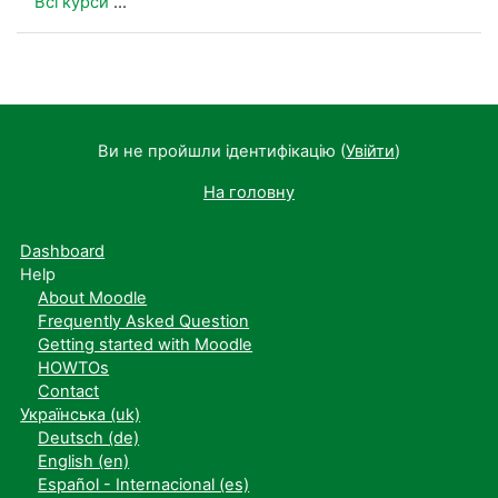
Всі курси
...
Ви не пройшли ідентифікацію (
Увійти
)
На головну
Dashboard
Help
About Moodle
Frequently Asked Question
Getting started with Moodle
HOWTOs
Contact
Українська ‎(uk)‎
Deutsch ‎(de)‎
English ‎(en)‎
Español - Internacional ‎(es)‎