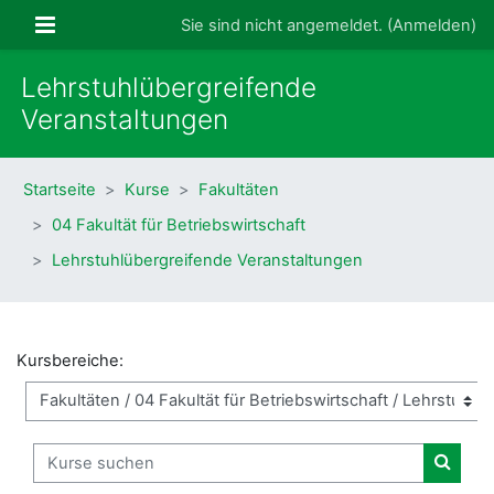
Zum Hauptinhalt
Website-Übersicht
Sie sind nicht angemeldet. (
Anmelden
)
Lehrstuhlübergreifende
Veranstaltungen
Startseite
Kurse
Fakultäten
04 Fakultät für Betriebswirtschaft
Lehrstuhlübergreifende Veranstaltungen
Kursbereiche:
Kurse suchen
Kurse