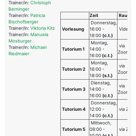
Trainer/in:
Christoph
Berninger
Trainer/in:
Patricia
Zeit
Raum
Bischofberger
Donnerstag,
Trainer/in:
Viktoria Kitz
Vorlesung
16:00 -
Video
Trainer/in:
Manuela
18:00
(c.t.)
Mosburger
Montag,
via
Trainer/in:
Michael
Tutorium 1
14:00 -
Zoom
Riedmaier
16:00
(c.t.)
Montag,
via
Tutorium 2
16:00 -
Zoom
18:00
(s.t.)
Dienstag,
via
Tutorium 3
14:00 -
Zoom
16:00
(c.t.)
Donnerstag,
Tutorium 4
12:00 -
via Zoo
14:00
(c.t.)
Mittwoch,
Tutorium 5
08:00 -
via Zoo
10:00
(c.t.)