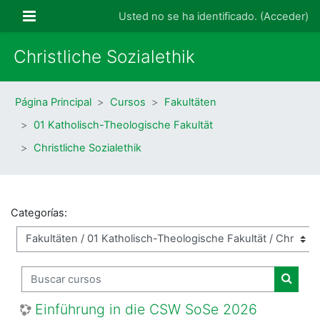
Salta al contenido principal
Panel lateral
Usted no se ha identificado. (
Acceder
)
Christliche Sozialethik
Página Principal
Cursos
Fakultäten
01 Katholisch-Theologische Fakultät
Christliche Sozialethik
Categorías:
Buscar cursos
Buscar
Einführung in die CSW SoSe 2026