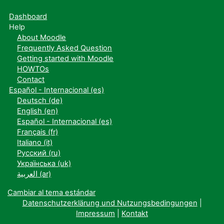
Dashboard
Help
About Moodle
Frequently Asked Question
Getting started with Moodle
HOWTOs
Contact
Español - Internacional ‎(es)‎
Deutsch ‎(de)‎
English ‎(en)‎
Español - Internacional ‎(es)‎
Français ‎(fr)‎
Italiano ‎(it)‎
Русский ‎(ru)‎
Українська ‎(uk)‎
العربية ‎(ar)‎
Cambiar al tema estándar
Datenschutzerklärung und Nutzungsbedingungen
|
Impressum
|
Kontakt