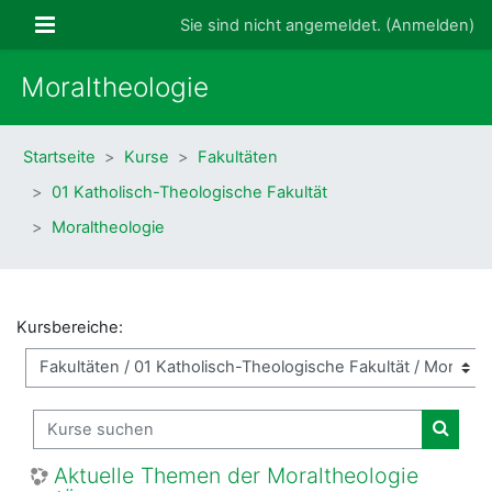
Zum Hauptinhalt
Website-Übersicht
Sie sind nicht angemeldet. (
Anmelden
)
Moraltheologie
Startseite
Kurse
Fakultäten
01 Katholisch-Theologische Fakultät
Moraltheologie
Kursbereiche:
Kurse suchen
Kurse
Aktuelle Themen der Moraltheologie