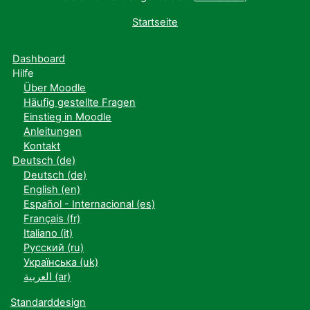
Startseite
Dashboard
Hilfe
Über Moodle
Häufig gestellte Fragen
Einstieg in Moodle
Anleitungen
Kontakt
Deutsch ‎(de)‎
Deutsch ‎(de)‎
English ‎(en)‎
Español - Internacional ‎(es)‎
Français ‎(fr)‎
Italiano ‎(it)‎
Русский ‎(ru)‎
Українська ‎(uk)‎
العربية ‎(ar)‎
Standarddesign