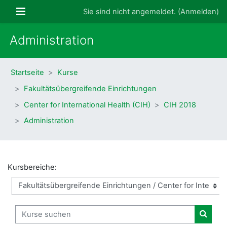
Zum Hauptinhalt
Website-Übersicht
Sie sind nicht angemeldet. (
Anmelden
)
Administration
Startseite
Kurse
Fakultätsübergreifende Einrichtungen
Center for International Health (CIH)
CIH 2018
Administration
Kursbereiche:
Kurse suchen
Kurse