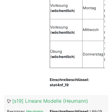
12 -
Vorlesung
14
Montag
(
wöchentlich
)
Uhr
(c.t.)
14 -
Vorlesung
16
Mittwoch
(
wöchentlich
)
Uhr
(c.t.)
12 -
14
Übung
Donnerstag
Uhr
(
wöchentlich
)
(c.t.)
Einschreibeschlüssel:
stat4nf_19
[s19] Lineare Modelle (Heumann)
Викладач:
Heumann
Einschreibeschlüssel:
LiMo19