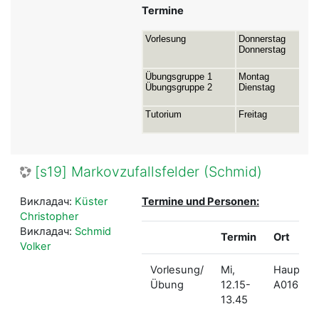
Termine
Vorlesung
Donnerstag
Donnerstag
Übungsgruppe 1
Montag
Übungsgruppe 2
Dienstag
Tutorium
Freitag
[s19] Markovzufallsfelder (Schmid)
Викладач:
Küster
Termine und Personen:
Christopher
Викладач:
Schmid
Termin
Ort
Volker
Vorlesung/
Mi,
Hauptge
Übung
12.15-
A016
13.45