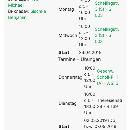
14:00
Schellingstr.
Michael
c.t. -
Montag
3 (S) - S
Викладач:
Sischka
16:00
003
Benjamin
Uhr
10:00
Schellingstr.
c.t. -
Mittwoch
3 (S) - S
12:00
003
Uhr
Start
24.04.2019
Termine - Übungen
10:00
Geschw.-
c.t. -
Donnerstag
Scholl-Pl. 1
12:00
(A) - A 213
Uhr
16:00
c.t. -
Theresienstr.
Dienstag
18:00
39 - B 139
Uhr
02.05.2019 (Do)
Start
bzw. 07.05.2019