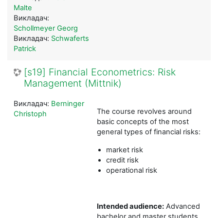
Malte
Викладач:
Schollmeyer Georg
Викладач:
Schwaferts
Patrick
[s19] Financial Econometrics: Risk
Management (Mittnik)
Викладач:
Berninger
The course revolves around
Christoph
basic concepts of the most
general types of financial risks:
market risk
credit risk
operational risk
Intended audience:
Advanced
bachelor and master students