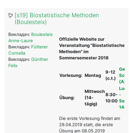
[s19] Biostatistische Methoden
(Boulesteix)
Викладач:
Boulesteix
Offizielle Website zur
Anne-Laure
Veranstaltung "Biostatistische
Викладач:
Fütterer
Methoden" im
Cornelia
Sommersemester 2018
Викладач:
Günther
Felix
Gesch
9-12
Vorlesung:
Montag
Scholl-
(c.t.)
(A) - 
Ludwig
Mittwoch
8:30-
-
Übung:
(14-
10:00
Semin
tägig)
144
Die erste Vorlesung findet am
29.04.2019 statt, die erste
Übung am 08.05.2019