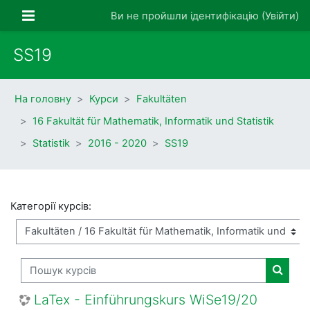
Перейти до головного вмісту
Бокова панель
Ви не пройшли ідентифікацію (
Увійти
)
SS19
На головну
Курси
Fakultäten
16 Fakultät für Mathematik, Informatik und Statistik
Statistik
2016 - 2020
SS19
Категорії курсів:
Пошук курсів
Пошук 
LaTex - Einführungskurs WiSe19/20