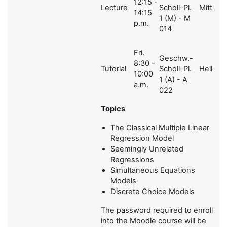
12:15 -
Lecture
Scholl-Pl.
Mittnik
14:15
1 (M) - M
p.m.
014
Fri.
Geschw.-
8:30 -
Tutorial
Scholl-Pl.
Heller
10:00
1 (A) - A
a.m.
022
Topics
The Classical Multiple Linear
Regression Model
Seemingly Unrelated
Regressions
Simultaneous Equations
Models
Discrete Choice Models
The password required to enroll
into the Moodle course will be