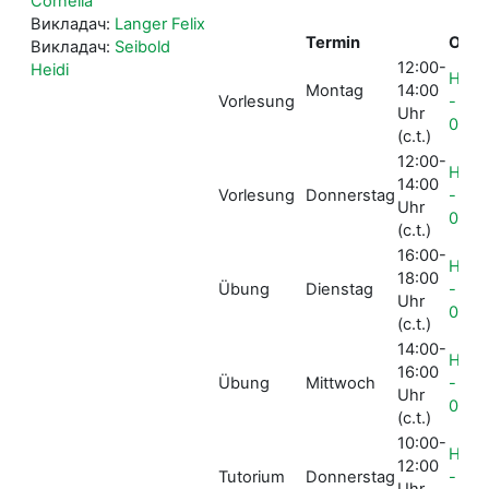
Cornelia
Викладач:
Langer Felix
Termin
Ort
Викладач:
Seibold
12:00-
Heidi
HGB
Montag
14:00
Vorlesung
- E
Uhr
004
(c.t.)
12:00-
HGB
14:00
Vorlesung
Donnerstag
- E
Uhr
004
(c.t.)
16:00-
HGB
18:00
Übung
Dienstag
- E
Uhr
004
(c.t.)
14:00-
HGB
16:00
Übung
Mittwoch
- E
Uhr
004
(c.t.)
10:00-
HGB
12:00
Tutorium
Donnerstag
- E
Uhr