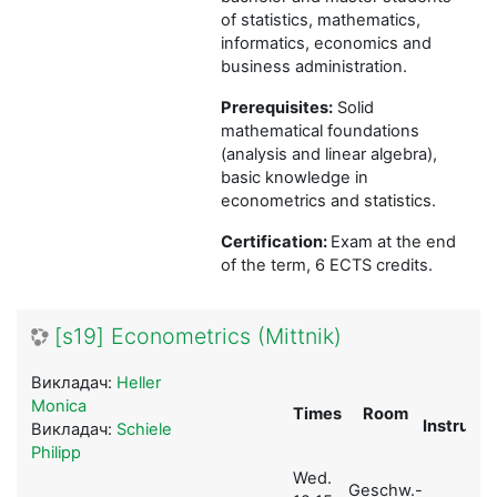
of statistics, mathematics,
informatics, economics and
business administration.
Prerequisites:
Solid
mathematical foundations
(analysis and linear algebra),
basic knowledge in
econometrics and statistics.
Certification:
Exam at the end
of the term, 6 ECTS credits.
[s19] Econometrics (Mittnik)
Викладач:
Heller
Monica
Times
Room
Instructo
Викладач:
Schiele
Philipp
Wed.
Geschw.-