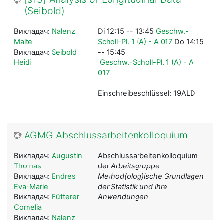
(Seibold)
Викладач:
Nalenz
Di 12:15 -- 13:45
Geschw.-
Malte
Scholl-Pl. 1 (A) - A 017
Do 14:15
Викладач:
Seibold
-- 15:45
Heidi
Geschw.-Scholl-Pl. 1 (A) - A
017
Einschreibeschlüssel: 19ALD
AGMG Abschlussarbeitenkolloquium
Викладач:
Augustin
Abschlussarbeitenkolloquium
Thomas
der
Arbeitsgruppe
Викладач:
Endres
Method(olog)ische Grundlagen
Eva-Marie
der Statistik und ihre
Викладач:
Fütterer
Anwendungen
Cornelia
Викладач:
Nalenz