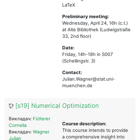
LaTeX
Preliminary meeting:
Wednesday, April 24, 16h (c.t.)
at
Alte Bibliothek (Ludwigstraße
33, 2nd floor)
Date:
Friday, 14h-18h in S007
(Schellingstr. 3)
Contact:
Julian.Wagner@stat.uni-
muenchen.de
[s19] Numerical Optimization
Викладач:
Fütterer
Course description:
Cornelia
This course intends to provide
Викладач:
Wagner
a comprehensive insight into
Julian