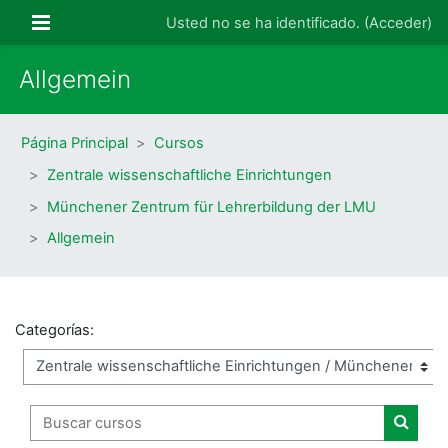
Salta al contenido principal
Panel lateral
Usted no se ha identificado. (
Acceder
)
Allgemein
Página Principal
Cursos
Zentrale wissenschaftliche Einrichtungen
Münchener Zentrum für Lehrerbildung der LMU
Allgemein
Categorías:
Buscar cursos
Buscar