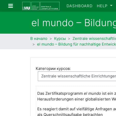
Перейти к основному содержанию
Боковая панель
DASHBOARD
HELP
el mundo – Bildung
В начало
Курсы
Zentrale wissenschaftl
el mundo – Bildung für nachhaltige Entwic
Категории курсов:
Das Zertifikatsprogramm
el mundo
ist ein 
Herausforderungen einer globalisierten Wel
Es reagiert damit auf vielfältige Anfragen
als Querschnittsaufgabe betrachten