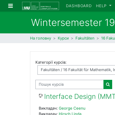
Перейти до головного вмісту
Бокова панель
DASHBOARD
HELP
Wintersemester 1
На головну
Курси
Fakultäten
16 Faku
Категорії курсів:
Пошук курсів
Пош
Interface Design (MM
Викладач:
George Ceenu
Викладач:
Hirsch Linda