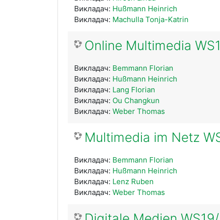
Викладач:
Hußmann Heinrich
Викладач:
Machulla Tonja-Katrin
Online Multimedia WS
Викладач:
Bemmann Florian
Викладач:
Hußmann Heinrich
Викладач:
Lang Florian
Викладач:
Ou Changkun
Викладач:
Weber Thomas
Multimedia im Netz W
Викладач:
Bemmann Florian
Викладач:
Hußmann Heinrich
Викладач:
Lenz Ruben
Викладач:
Weber Thomas
Digitale Medien WS19