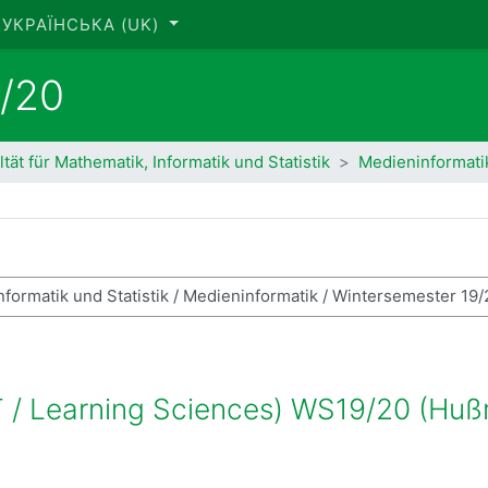
УКРАЇНСЬКА ‎(UK)‎
9/20
ltät für Mathematik, Informatik und Statistik
Medieninformati
ук курсів
T / Learning Sciences) WS19/20 (Hu