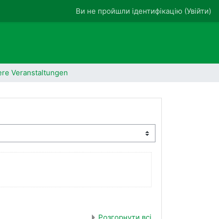
Ви не пройшли ідентифікацію (
Увійти
)
ere Veranstaltungen
Розгорнути всі