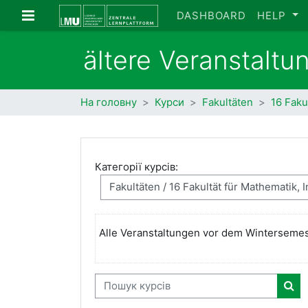
Перейти до головного вмісту
Бокова панель
DASHBOARD
HELP
ältere Veranstaltu
На головну
Курси
Fakultäten
16 Faku
Категорії курсів:
Alle Veranstaltungen vor dem Winterseme
Пошук курсів
Пош