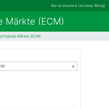
Вы не вошли в систему (
Вход
)
le Märkte (ECM)
nd Digitale Märkte (ECM)