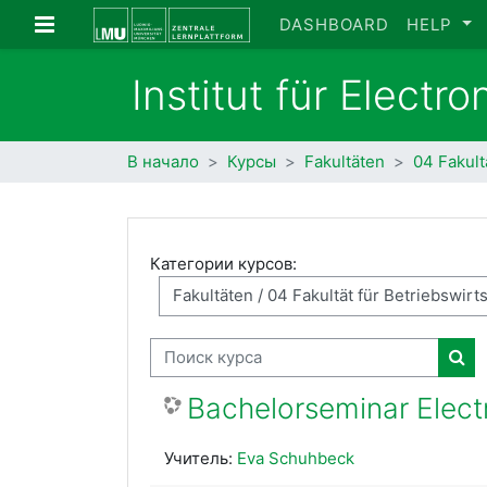
Перейти к основному содержанию
Боковая панель
DASHBOARD
HELP
Institut für Elect
В начало
Курсы
Fakultäten
04 Fakult
Категории курсов:
Поиск курса
Пои
Bachelorseminar Elec
Учитель:
Eva Schuhbeck