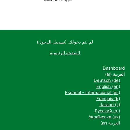
لم يتم دخولك. (
تسجيل الدخول
)
الصفحة الرئيسية
Dashboard
العربية ‎(ar)‎
Deutsch ‎(de)‎
English ‎(en)‎
Español - Internacional ‎(es)‎
Français ‎(fr)‎
Italiano ‎(it)‎
Русский ‎(ru)‎
Українська ‎(uk)‎
العربية ‎(ar)‎