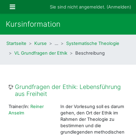
Zum Hauptinhalt
Website-Übersicht
Sie sind nicht angemeldet. (
Anmelden
)
Kursinformation
Startseite
Kurse
…
Systematische Theologie
VL Grundfragen der Ethik
Beschreibung
Grundfragen der Ethik: Lebensführung
aus Freiheit
Trainer/in:
Reiner
In der Vorlesung soll es darum
Anselm
gehen, den Ort der Ethik im
Rahmen der Theologie zu
bestimmen und die
grundlegenden methodischen