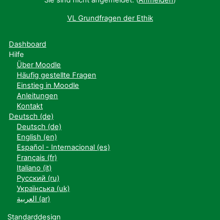
Sie sind nicht angemeldet. (
Anmelden
)
VL Grundfragen der Ethik
Dashboard
Hilfe
Über Moodle
Häufig gestellte Fragen
Einstieg in Moodle
Anleitungen
Kontakt
Deutsch ‎(de)‎
Deutsch ‎(de)‎
English ‎(en)‎
Español - Internacional ‎(es)‎
Français ‎(fr)‎
Italiano ‎(it)‎
Русский ‎(ru)‎
Українська ‎(uk)‎
العربية ‎(ar)‎
Standarddesign