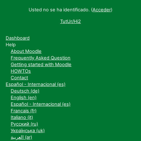
Usted no se ha identificado. (
Acceder
)
TutUr/Hi2
Dashboard
Help
About Moodle
Frequently Asked Question
Getting started with Moodle
HOWTOs
Contact
Español - Internacional ‎(es)‎
Deutsch ‎(de)‎
English ‎(en)‎
Español - Internacional ‎(es)‎
Français ‎(fr)‎
Italiano ‎(it)‎
Русский ‎(ru)‎
Українська ‎(uk)‎
العربية ‎(ar)‎