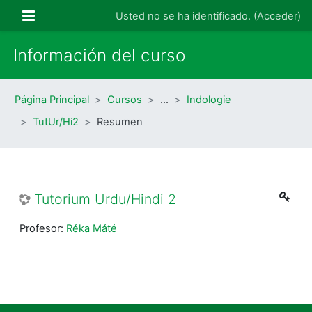
Salta al contenido principal
Panel lateral
Usted no se ha identificado. (
Acceder
)
Información del curso
Página Principal
Cursos
…
Indologie
TutUr/Hi2
Resumen
Tutorium Urdu/Hindi 2
Profesor:
Réka Máté