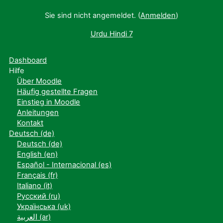
Sie sind nicht angemeldet. (
Anmelden
)
Urdu Hindi 7
Dashboard
Hilfe
Über Moodle
Häufig gestellte Fragen
Einstieg in Moodle
Anleitungen
Kontakt
Deutsch ‎(de)‎
Deutsch ‎(de)‎
English ‎(en)‎
Español - Internacional ‎(es)‎
Français ‎(fr)‎
Italiano ‎(it)‎
Русский ‎(ru)‎
Українська ‎(uk)‎
العربية ‎(ar)‎