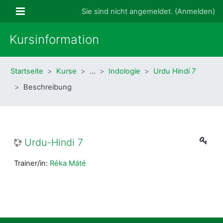
Zum Hauptinhalt
Website-Übersicht
Sie sind nicht angemeldet. (
Anmelden
)
Kursinformation
Startseite
Kurse
…
Indologie
Urdu Hindi 7
Beschreibung
Urdu-Hindi 7
Trainer/in:
Réka Máté