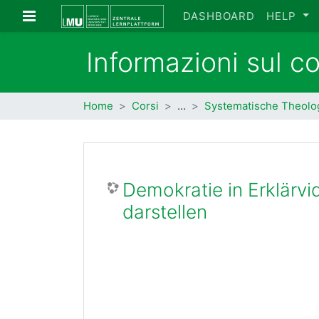
Vai al contenuto principale
Pannello laterale
DASHBOARD
HELP
Informazioni sul c
Home
Corsi
…
Systematische Theolo
Demokratie in Erklärvi
darstellen