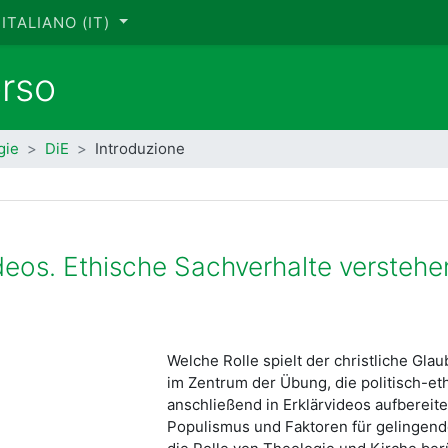
ITALIANO ‎(IT)‎
orso
gie
DiE
Introduzione
deos. Ethische Sachverhalte verstehe
Welche Rolle spielt der christliche Gla
im Zentrum der Übung, die politisch-eth
anschließend in Erklärvideos aufberei
Populismus und Faktoren für gelingen