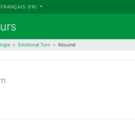
FRANÇAIS ‎(FR)‎
urs
logie
Emotional Turn
Résumé
rn