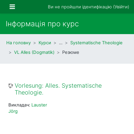
Перейти до головного вмісту
Бокова панель
Ви не пройшли ідентифікацію (
Увійти
)
Інформація про курс
На головну
Курси
…
Systematische Theologie
VL Alles (Dogmatik)
Резюме
Vorlesung: Alles. Systematische
Theologie.
Викладач:
Lauster
Jörg