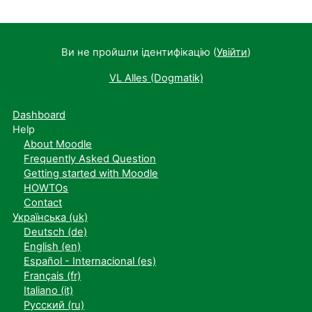
Ви не пройшли ідентифікацію (
Увійти
)
VL Alles (Dogmatik)
Dashboard
Help
About Moodle
Frequently Asked Question
Getting started with Moodle
HOWTOs
Contact
Українська ‎(uk)‎
Deutsch ‎(de)‎
English ‎(en)‎
Español - Internacional ‎(es)‎
Français ‎(fr)‎
Italiano ‎(it)‎
Русский ‎(ru)‎