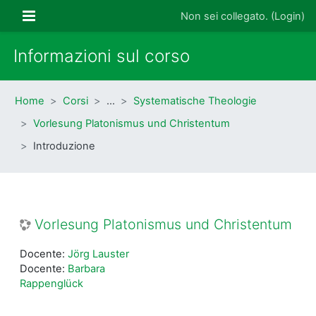
Vai al contenuto principale
Pannello laterale
Non sei collegato. (
Login
)
Informazioni sul corso
Home
Corsi
…
Systematische Theologie
Vorlesung Platonismus und Christentum
Introduzione
Vorlesung Platonismus und Christentum
Docente:
Jörg Lauster
Docente:
Barbara
Rappenglück