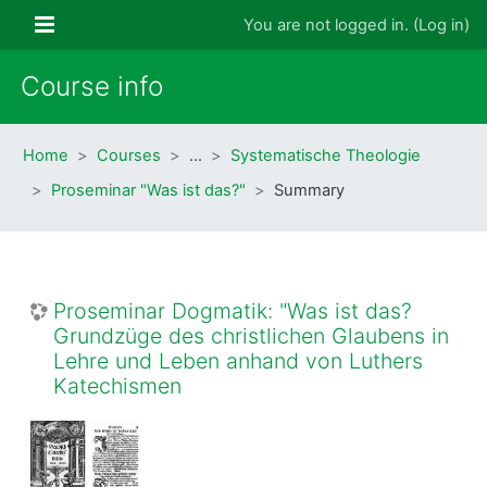
Skip to main content
Side panel
You are not logged in. (
Log in
)
Course info
Home
Courses
…
Systematische Theologie
Proseminar "Was ist das?"
Summary
Proseminar Dogmatik: "Was ist das?
Grundzüge des christlichen Glaubens in
Lehre und Leben anhand von Luthers
Katechismen