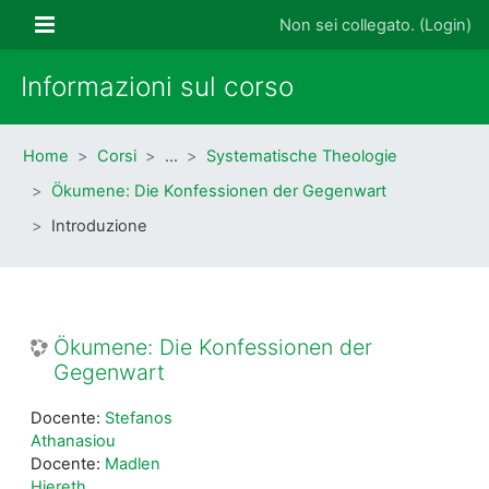
Vai al contenuto principale
Pannello laterale
Non sei collegato. (
Login
)
Informazioni sul corso
Home
Corsi
…
Systematische Theologie
Ökumene: Die Konfessionen der Gegenwart
Introduzione
Ökumene: Die Konfessionen der
Gegenwart
Docente:
Stefanos
Athanasiou
Docente:
Madlen
Hiereth