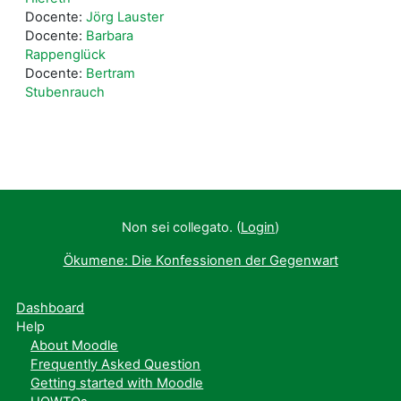
Docente:
Jörg Lauster
Docente:
Barbara
Rappenglück
Docente:
Bertram
Stubenrauch
Non sei collegato. (
Login
)
Ökumene: Die Konfessionen der Gegenwart
Dashboard
Help
About Moodle
Frequently Asked Question
Getting started with Moodle