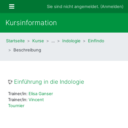
Zum Hauptinhalt
Website-Übersicht
Sie sind nicht angemeldet. (
Anmelden
)
Kursinformation
Startseite
Kurse
…
Indologie
EinfIndo
Beschreibung
Einführung in die Indologie
Trainer/in:
Elisa Ganser
Trainer/in:
Vincent
Tournier