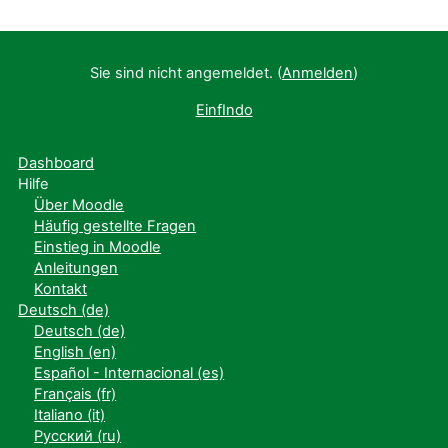
Sie sind nicht angemeldet. (
Anmelden
)
EinfIndo
Dashboard
Hilfe
Über Moodle
Häufig gestellte Fragen
Einstieg in Moodle
Anleitungen
Kontakt
Deutsch ‎(de)‎
Deutsch ‎(de)‎
English ‎(en)‎
Español - Internacional ‎(es)‎
Français ‎(fr)‎
Italiano ‎(it)‎
Русский ‎(ru)‎