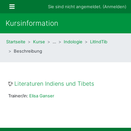
Zum Hauptinhalt
Website-Übersicht
Sie sind nicht angemeldet. (
Anmelden
)
Kursinformation
Startseite
Kurse
…
Indologie
LitIndTib
Beschreibung
Literaturen Indiens und Tibets
Trainer/in:
Elisa Ganser