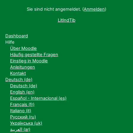
Sie sind nicht angemeldet. (
Anmelden
)
LitIndTib
Dashboard
Hilfe
Über Moodle
Häufig gestellte Fragen
Einstieg in Moodle
Anleitungen
Kontakt
Deutsch ‎(de)‎
Deutsch ‎(de)‎
English ‎(en)‎
Español - Internacional ‎(es)‎
Français ‎(fr)‎
Italiano ‎(it)‎
Русский ‎(ru)‎
Українська ‎(uk)‎
العربية ‎(ar)‎