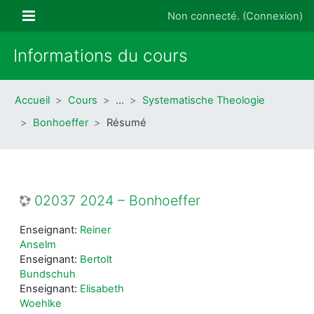
Passer au contenu principal
Panneau latéral
Non connecté. (
Connexion
)
Informations du cours
Accueil
Cours
…
Systematische Theologie
Bonhoeffer
Résumé
02037 2024 – Bonhoeffer
Enseignant:
Reiner
Anselm
Enseignant:
Bertolt
Bundschuh
Enseignant:
Elisabeth
Woehlke