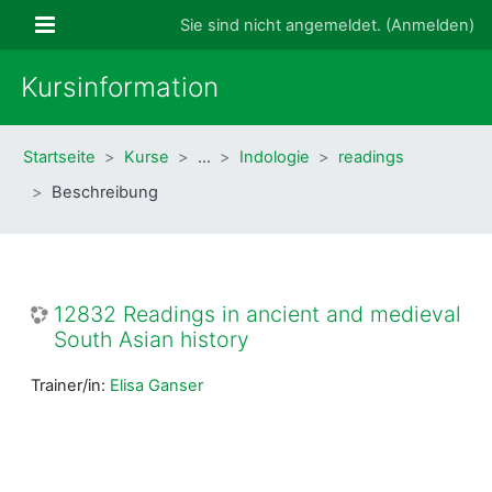
Zum Hauptinhalt
Website-Übersicht
Sie sind nicht angemeldet. (
Anmelden
)
Kursinformation
Startseite
Kurse
…
Indologie
readings
Beschreibung
12832 Readings in ancient and medieval
South Asian history
Trainer/in:
Elisa Ganser