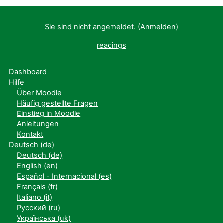
Sie sind nicht angemeldet. (
Anmelden
)
readings
Dashboard
Hilfe
Über Moodle
Häufig gestellte Fragen
Einstieg in Moodle
Anleitungen
Kontakt
Deutsch ‎(de)‎
Deutsch ‎(de)‎
English ‎(en)‎
Español - Internacional ‎(es)‎
Français ‎(fr)‎
Italiano ‎(it)‎
Русский ‎(ru)‎
Українська ‎(uk)‎