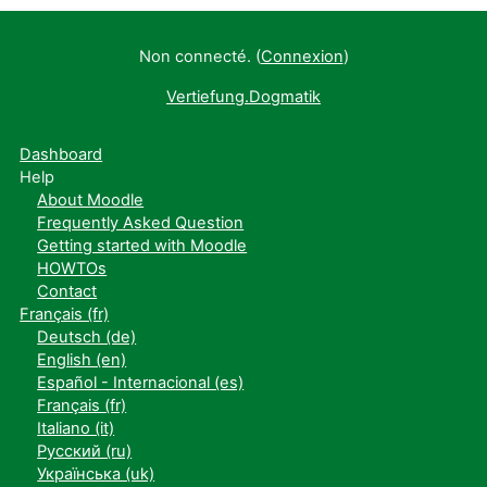
Non connecté. (
Connexion
)
Vertiefung.Dogmatik
Dashboard
Help
About Moodle
Frequently Asked Question
Getting started with Moodle
HOWTOs
Contact
Français ‎(fr)‎
Deutsch ‎(de)‎
English ‎(en)‎
Español - Internacional ‎(es)‎
Français ‎(fr)‎
Italiano ‎(it)‎
Русский ‎(ru)‎
Українська ‎(uk)‎