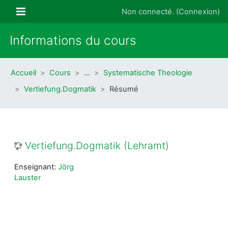
Passer au contenu principal
Panneau latéral
Non connecté. (
Connexion
)
Informations du cours
Accueil
Cours
…
Systematische Theologie
Vertiefung.Dogmatik
Résumé
Vertiefung.Dogmatik (Lehramt)
Enseignant:
Jörg
Lauster