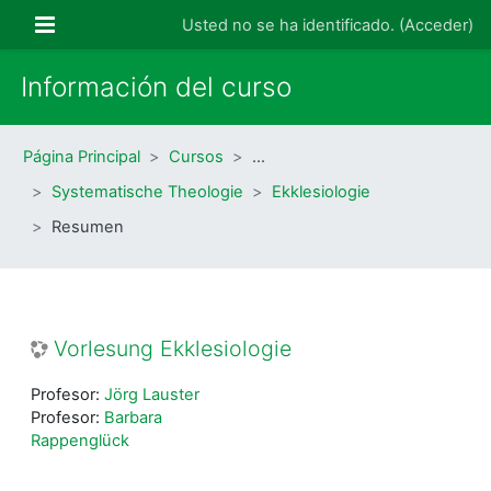
Salta al contenido principal
Panel lateral
Usted no se ha identificado. (
Acceder
)
Información del curso
Página Principal
Cursos
…
Systematische Theologie
Ekklesiologie
Resumen
Vorlesung Ekklesiologie
Profesor:
Jörg Lauster
Profesor:
Barbara
Rappenglück