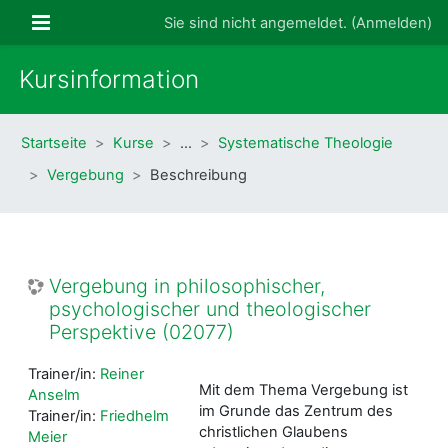
Zum Hauptinhalt
Website-Übersicht
Sie sind nicht angemeldet. (
Anmelden
)
Kursinformation
Startseite
Kurse
…
Systematische Theologie
Vergebung
Beschreibung
Vergebung in philosophischer,
psychologischer und theologischer
Perspektive (02077)
Trainer/in:
Reiner
Mit dem Thema Vergebung ist
Anselm
im Grunde das Zentrum des
Trainer/in:
Friedhelm
christlichen Glaubens
Meier