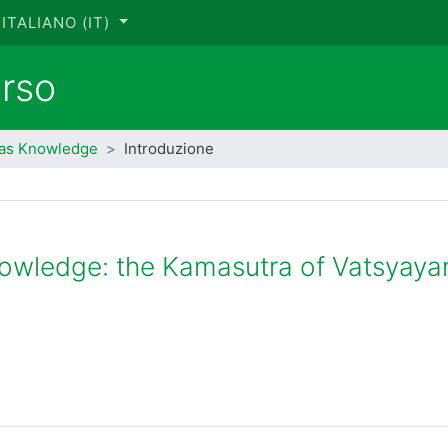
ITALIANO ‎(IT)‎
orso
 as Knowledge
Introduzione
nowledge: the Kamasutra of Vatsyay