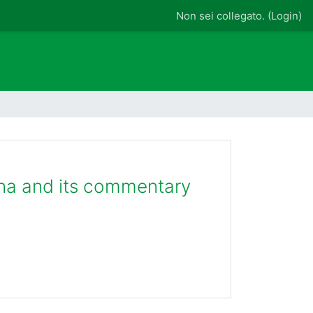
Non sei collegato. (
Login
)
ana and its commentary