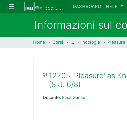
Vai al contenuto principale
Pannello laterale
DASHBOARD
HELP
Informazioni sul c
Home
Corsi
…
Indologie
Pleasure
12205 'Pleasure' as K
(Skt. 6/8)
Docente:
Elisa Ganser