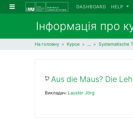
Перейти до головного вмісту
Бокова панель
DASHBOARD
HELP
Інформація про к
На головну
Курси
…
Systematische 
Aus die Maus? Die Leh
Викладач:
Lauster Jörg