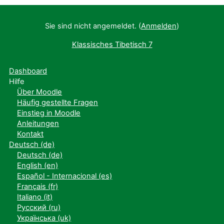
Sie sind nicht angemeldet. (
Anmelden
)
Klassisches Tibetisch 7
Dashboard
Hilfe
Über Moodle
Häufig gestellte Fragen
Einstieg in Moodle
Anleitungen
Kontakt
Deutsch ‎(de)‎
Deutsch ‎(de)‎
English ‎(en)‎
Español - Internacional ‎(es)‎
Français ‎(fr)‎
Italiano ‎(it)‎
Русский ‎(ru)‎
Українська ‎(uk)‎