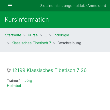
Zum Hauptinhalt
Website-Übersicht
Sie sind nicht angemeldet. (
Anmelden
)
Kursinformation
Startseite
Kurse
…
Indologie
Klassisches Tibetisch 7
Beschreibung
12199 Klassisches Tibetisch 7 26
Trainer/in:
Jörg
Heimbel