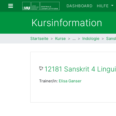
Zum Hauptinhalt
Website-Übersicht
DASHBOARD
HILFE
Kursinformation
Startseite
Kurse
…
Indologie
Sansk
12181 Sanskrit 4 Lingu
Trainer/in:
Elisa Ganser