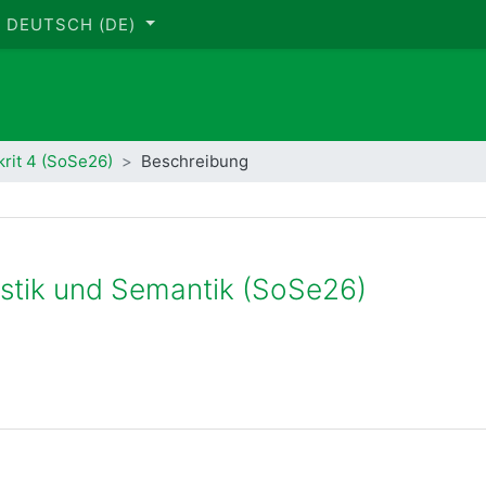
DEUTSCH ‎(DE)‎
rit 4 (SoSe26)
Beschreibung
istik und Semantik (SoSe26)