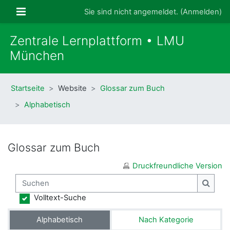
Zum Hauptinhalt
Website-Übersicht
Sie sind nicht angemeldet. (
Anmelden
)
Zentrale Lernplattform • LMU
München
Startseite
Website
Glossar zum Buch
Alphabetisch
Glossar zum Buch
Druckfreundliche Version
Suchen
Suche
Volltext-Suche
Alphabetisch
Nach Kategorie