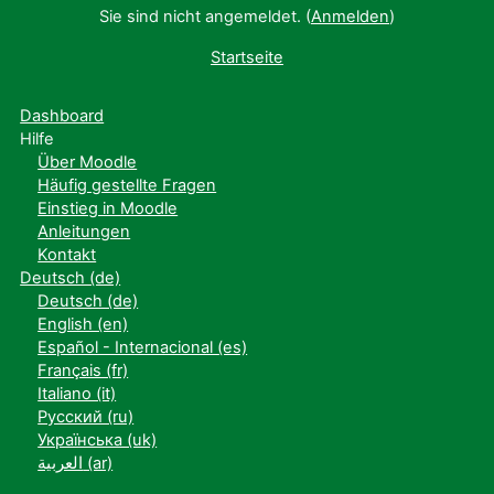
Sie sind nicht angemeldet. (
Anmelden
)
Startseite
Dashboard
Hilfe
Über Moodle
Häufig gestellte Fragen
Einstieg in Moodle
Anleitungen
Kontakt
Deutsch ‎(de)‎
Deutsch ‎(de)‎
English ‎(en)‎
Español - Internacional ‎(es)‎
Français ‎(fr)‎
Italiano ‎(it)‎
Русский ‎(ru)‎
Українська ‎(uk)‎
العربية ‎(ar)‎