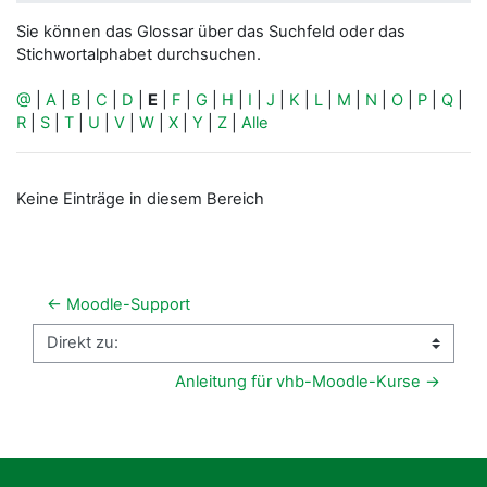
Sie können das Glossar über das Suchfeld oder das
Stichwortalphabet durchsuchen.
@
|
A
|
B
|
C
|
D
|
E
|
F
|
G
|
H
|
I
|
J
|
K
|
L
|
M
|
N
|
O
|
P
|
Q
|
R
|
S
|
T
|
U
|
V
|
W
|
X
|
Y
|
Z
|
Alle
Keine Einträge in diesem Bereich
← Moodle-Support
Direkt zu:
Anleitung für vhb-Moodle-Kurse →