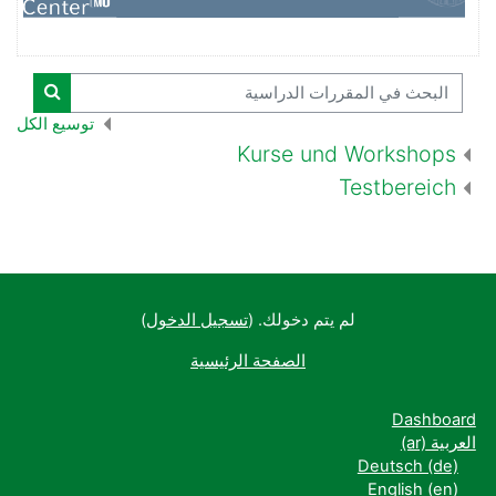
البحث في المقررات الدراسية
البحث ف
توسيع الكل
Kurse und Workshops
Testbereich
لم يتم دخولك. (
تسجيل الدخول
)
الصفحة الرئيسية
Dashboard
العربية ‎(ar)‎
Deutsch ‎(de)‎
English ‎(en)‎