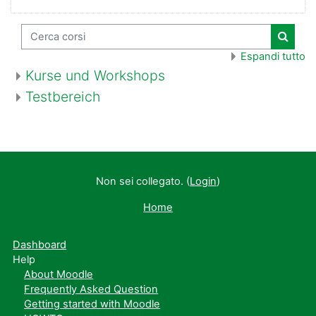
Cerca corsi
Cerca 
Espandi tutto
Kurse und Workshops
Testbereich
Non sei collegato. (
Login
)
Home
Dashboard
Help
About Moodle
Frequently Asked Question
Getting started with Moodle