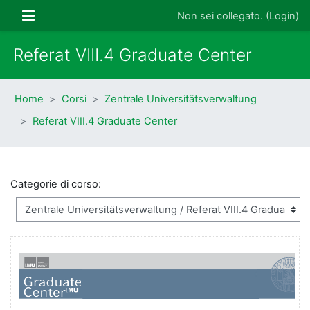
Vai al contenuto principale
Pannello laterale
Non sei collegato. (
Login
)
Referat VIII.4 Graduate Center
Home
Corsi
Zentrale Universitätsverwaltung
Referat VIII.4 Graduate Center
Categorie di corso: