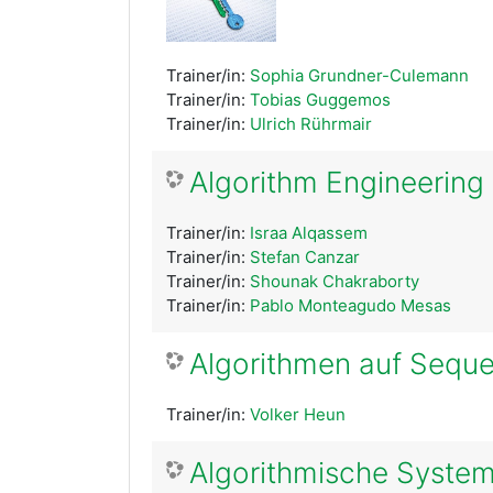
Trainer/in:
Sophia Grundner-Culemann
Trainer/in:
Tobias Guggemos
Trainer/in:
Ulrich Rührmair
Algorithm Engineering 
Trainer/in:
Israa Alqassem
Trainer/in:
Stefan Canzar
Trainer/in:
Shounak Chakraborty
Trainer/in:
Pablo Monteagudo Mesas
Algorithmen auf Sequ
Trainer/in:
Volker Heun
Algorithmische Syste