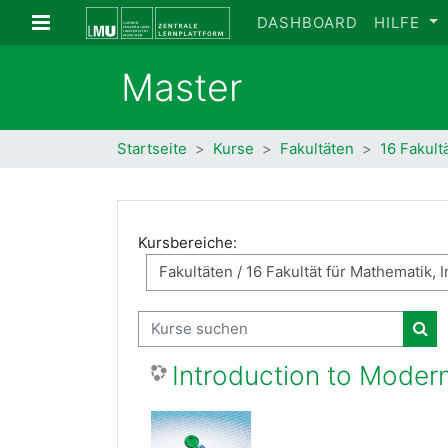
Zum Hauptinhalt
Website-Übersicht
DASHBOARD
HILFE
Master
Startseite
Kurse
Fakultäten
16 Fakult
Kursbereiche:
Kurse suchen
Kur
Introduction to Mode