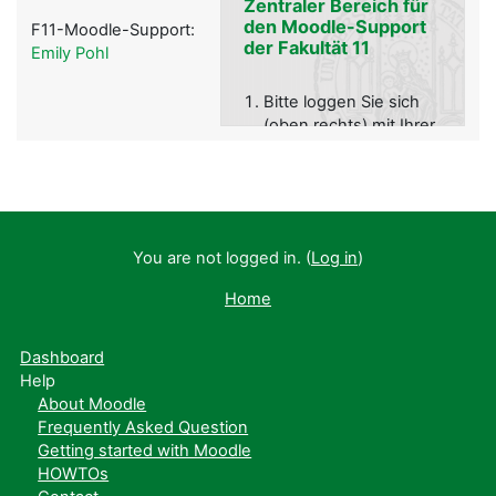
Zentraler Bereich für
den Moodle-Support
F11-Moodle-Support:
der Fakultät 11
Emily Pohl
Bitte loggen Sie sich
(oben rechts) mit Ihrer
LMU-
Benutzerkennung ein:
You are not logged in. (
Log in
)
Schreiben Sie sich – als
Home
Mitglied der Fakultät 11
– mit dem
Einschreibeschlüssel
Dashboard
iTeach-Moodle
in den
Help
Kurs:
Moodle-Support
About Moodle
(Fakultät 11)
ein.
Frequently Asked Question
Getting started with Moodle
HOWTOs
Bei Problemen mit der