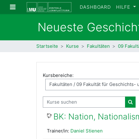
Zum Hauptinhalt
Website-Übersicht
DASHBOARD
HILFE
Neueste Geschich
Startseite
Kurse
Fakultäten
09 Fakult
Kursbereiche:
Kurse suchen
Kur
BK: Nation, Nationalis
Trainer/in:
Daniel Stienen