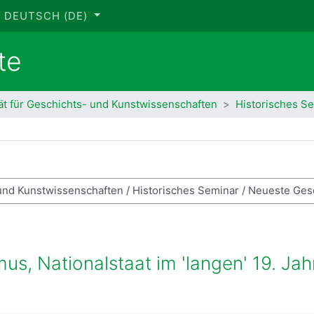
DEUTSCH ‎(DE)‎
te
ät für Geschichts- und Kunstwissenschaften
Historisches S
se suchen
mus, Nationalstaat im 'langen' 19. Ja