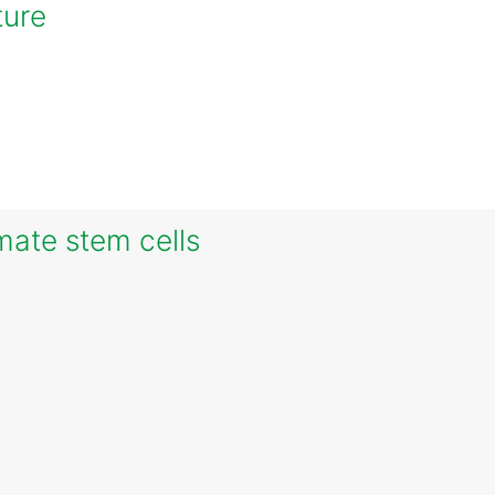
ture
mate stem cells