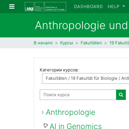
Перейти к основному содержанию
Боковая панель
DASHBOARD
HELP
Anthropologie un
В начало
Курсы
Fakultäten
19 Fakultä
Категории курсов:
Поиск курса
Пои
Anthropologie
AI in Genomics