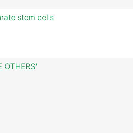
mate stem cells
HE OTHERS'