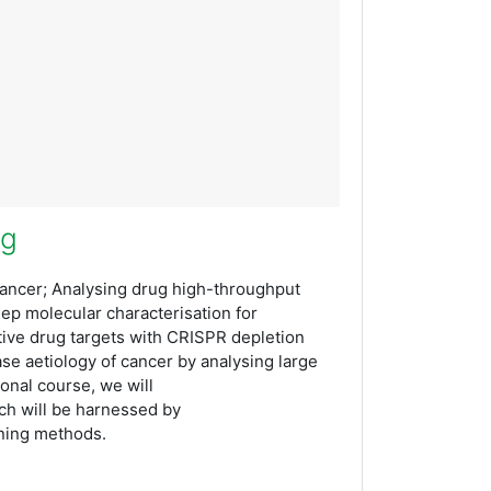
ng
cancer; Analysing drug high-throughput
eep molecular characterisation for
tive drug targets with CRISPR depletion
ase aetiology of cancer by analysing large
ional course, we will
ch will be harnessed by
rning methods.