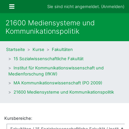
Zum Hauptinhalt
Website-Übersicht
Sie sind nicht angemeldet. (
Anmelden
)
21600 Mediensysteme und
Kommunikationspolitik
Startseite
Kurse
Fakultäten
15 Sozialwissenschaftliche Fakultät
Institut für Kommunikationswissenschaft und
Medienforschung (IfKW)
MA Kommunikationswissenschaft (PO 2009)
21600 Mediensysteme und Kommunikationspolitik
Kursbereiche: